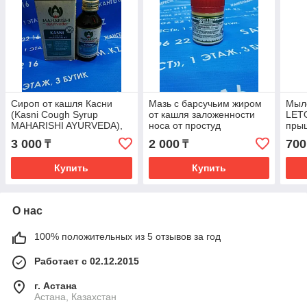
Сироп от кашля Касни
Мазь с барсучьим жиром
Мыло
(Kasni Cough Syrup
от кашля заложенности
LET
MAHARISHI AYURVEDA),
носа от простуд
пры
100 мл
3 000
2 000
700
₸
₸
Купить
Купить
О нас
100% положительных из 5 отзывов за год
Работает с 02.12.2015
г. Астана
Астана, Казахстан