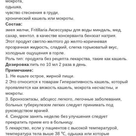
мокрота,
одышка,
чувство стеснения в груди,
хронический кашель или мокроты.
Состав:
змея желчи, Fritillaria Аксессуары для воды миндаль, мед,
сахар, ментол. в качестве консерванта бензоат натрия.
Этот продукт светло-желтого до желто-коричневая
прозрачная жидкость, сладкий, слегка горьковатый вкус,
холодные ощущения в горле.
Роль тип: продукта без рецепта лекарства, такие как кашель.
Дозировка
:пить по 10 мл 2 раза в день.
Примечание:
1. Не ешьте острое, жирной пищи.
2 Это относится к товарам Гиперактивность кашель, который
проявляется как вязкость кашель, мокрота несчастны, и
мокроты.
3. Бронхоэктазы, абсцесс легкого, легочные заболевания,
больных туберкулезом легких следует принимать под
руководством врачей.
4. Синдром занять неделю без улучшения следует
прекратить прием его в больницу.
5 лекарство, если у пациентов с высокой температурой,
температура тела выше 38 ℃, одышка или которые