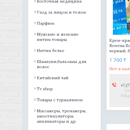
Восточная медицина
Уход за лицом и телом
Парфюм
Мужские и женские
интим товары
Крем-кра
Rowena Sof
Интим белье
черный, 
1 700 ₸
Шампуни,бальзамы для
волос
Нет в на
Китайский чай
+7 (7
Tv shop
Се
What
Товары с турмалином
Массажеры, тренажеры,
миостимуляторы,
аппликаторы и др