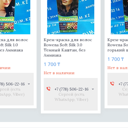
ска для волос
Крем-краска для волос
Крем-кра
t Silk 1.0
Rowena Soft Silk 3.0
Rowena Sof
без Аммиака
Темный Каштан, без
горький ш
Аммиака
1 700 ₸
1 700 ₸
личии
Нет в на
Нет в наличии
78) 506-22-16
+7 (7
ргей (есть
+7 (778) 506-22-16
Се
sApp, Viber)
Сергей (есть
What
WhatsApp, Viber)