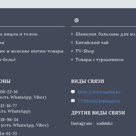
🔴
за лицом и телом
Шампуни, бальзамы для во
юм
Китайский чай
ие и женские интим-товары
TV-Shop
-бельё
Товары с турмалином
506-22-16
http://www.sadim.kz
есть WhatsApp, Viber)
77785062216@mail.ru
412-16-77
есть WhatsApp)
818-98-34
Instagram
sadimkz
(есть WhatsApp, Viber)
614-91-70