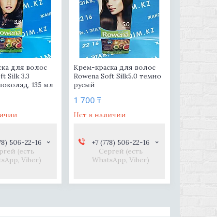
ска для волос
Крем-краска для волос
t Silk 3.3
Rowena Soft Silk5.0 темно
околад, 135 мл
русый
1 700 ₸
личии
Нет в наличии
78) 506-22-16
+7 (778) 506-22-16
ргей (есть
Сергей (есть
sApp, Viber)
WhatsApp, Viber)