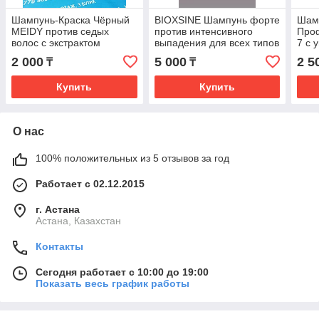
Шампунь-Краска Чёрный
BIOXSINE Шампунь форте
Шамп
MEIDY против седых
против интенсивного
Про
волос с экстрактом
выпадения для всех типов
7 с 
женьшеня 500 мл
волос DermaGen, 300 мл
рас
2 000
5 000
2 5
₸
₸
комп
окр
Купить
Купить
О нас
100% положительных из 5 отзывов за год
Работает с 02.12.2015
г. Астана
Астана, Казахстан
Контакты
Сегодня работает с 10:00 до 19:00
Показать весь график работы