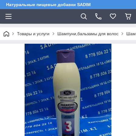
Натуральные пищевые добавки SADIM
Товары и услуги
Шампуни,бальзамы для волос
Шамп