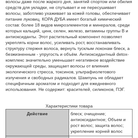
волосы даже после жаркого дня, занятий спортом или обилия
средств для укладки, не спутывает и не пересушивает
волосы, заботливо ухаживает за кожей головы, обеспечивает
питание луковиц. КОРА ДУБА имеет богатый химический
состав: более 18 видов микроэлементов и минералов, среди
которых кальций, цинк, селен, железо, витамины группы B и
антиоксиданты. Этот растительный компонент позволяет
укреплять корни волос, усиливать рост, восстанавливать
структуру стержня волоса, вернуть тусклым локонам блеск, а
безжизненным - упругость и объём. Антиоксидантный detox-
комплекс значительно уменьшает негативное воздействие
окружающей среды, защищает волосы от влияния
экологического стресса, токсинов, ультрафиолетового
излучения и свободных радикалов. Шампунь не обладает
специфичным ароматом и подходит для ежедневного
использования. Не содержит: красителей, силиконов, ПЭГ.
Характеристики товара
Действие
блеск; очищение;
антиоксидантное; Объем и
рост волос; защита волос;
укрепление корней волос