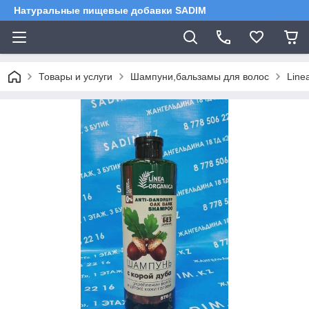
Натуральные пищевые добавки SADIM
Товары и услуги
Шампуни,бальзамы для волос
Line