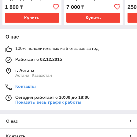
с Перцем
«Artichoke Intensive Skin
1 800
7 000
250
₸
₸
Barrier Ampoule»
Купить
Купить
О нас
100% положительных из 5 отзывов за год
Работает с 02.12.2015
г. Астана
Астана, Казахстан
Контакты
Сегодня работает с 10:00 до 18:00
Показать весь график работы
О нас
Контакты