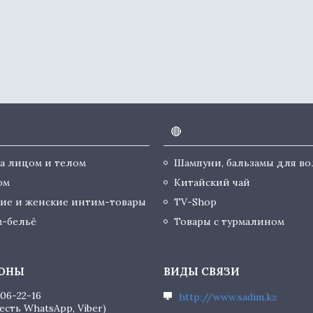
🔴
за лицом и телом
Шампуни, бальзамы для во
юм
Китайский чай
ие и женские интим-товары
TV-Shop
-бельё
Товары с турмалином
506-22-16
http://www.sadim.kz
есть WhatsApp, Viber)