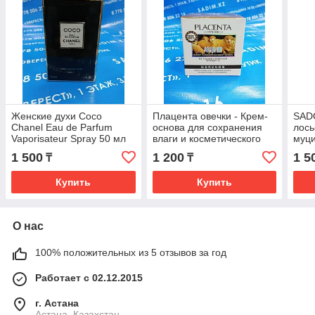
Женские духи Coco
Плацента овечки - Крем-
SAD
Chanel Eau de Parfum
основа для сохранения
лось
Vaporisateur Spray 50 мл
влаги и косметического
муци
отбеливания
1 500
1 200
1 5
₸
₸
Купить
Купить
О нас
100% положительных из 5 отзывов за год
Работает с 02.12.2015
г. Астана
Астана, Казахстан