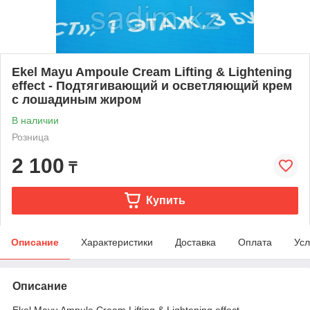
Ekel Mayu Ampoule Cream Lifting & Lightening
effect - Подтягивающий и осветляющий крем
с лошадиным жиром
В наличии
Розница
2 100
₸
Купить
Описание
Характеристики
Доставка
Оплата
Усл
Описание
Ekel Mayu Ampule Cream Lifting & Lightening effect -