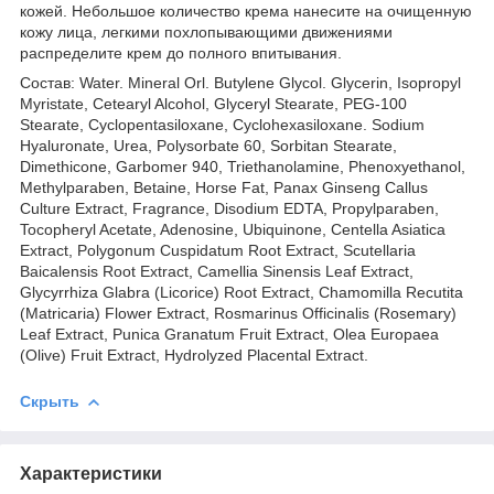
кожей. Небольшое количество крема нанесите на очищенную
кожу лица, легкими похлопывающими движениями
распределите крем до полного впитывания.
Состав: Water. Mineral Orl. Butylene Glycol. Glycerin, Isopropyl
Myristate, Cetearyl Alcohol, Glyceryl Stearate, PEG-100
Stearate, Cyclopentasiloxane, Cyclohexasiloxane. Sodium
Hyaluronate, Urea, Polysorbate 60, Sorbitan Stearate,
Dimethicone, Garbomer 940, Triethanolamine, Phenoxyethanol,
Methylparaben, Betaine, Horse Fat, Panax Ginseng Callus
Culture Extract, Fragrance, Disodium EDTA, Propylparaben,
Tocopheryl Acetate, Adenosine, Ubiquinone, Centella Asiatica
Extract, Polygonum Cuspidatum Root Extract, Scutellaria
Baicalensis Root Extract, Camellia Sinensis Leaf Extract,
Glycyrrhiza Glabra (Licorice) Root Extract, Chamomilla Recutita
(Matricaria) Flower Extract, Rosmarinus Officinalis (Rosemary)
Leaf Extract, Punica Granatum Fruit Extract, Olea Europaea
(Olive) Fruit Extract, Hydrolyzed Placental Extract.
Скрыть
Характеристики