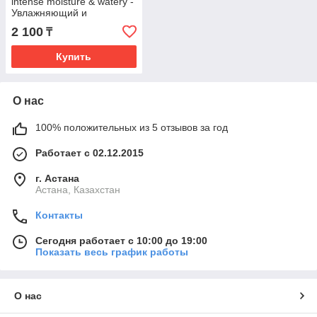
intense moisture & watery -
Увлажняющий и
успокаивающий крем с
2 100
₸
экстрактом алоэ
Купить
О нас
100% положительных из 5 отзывов за год
Работает с 02.12.2015
г. Астана
Астана, Казахстан
Контакты
Сегодня работает с 10:00 до 19:00
Показать весь график работы
О нас