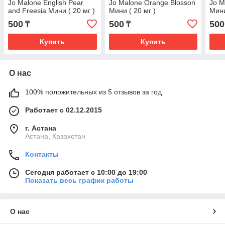
Jo Malone English Pear
Jo Malone Orange Blosson
Jo M
and Freesia Мини ( 20 мг )
Мини ( 20 мг )
Мини
500
500
500
₸
₸
Купить
Купить
О нас
100% положительных из 5 отзывов за год
Работает с 02.12.2015
г. Астана
Астана, Казахстан
Контакты
Сегодня работает с 10:00 до 19:00
Показать весь график работы
О нас