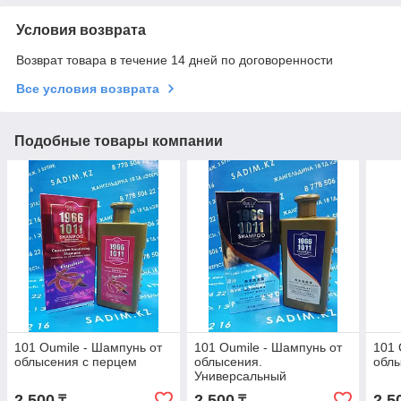
Условия возврата
Возврат товара в течение 14 дней по договоренности
Все условия возврата
Подобные товары компании
101 Oumile - Шампунь от
101 Oumile - Шампунь от
101 
облысения с перцем
облысения.
обл
Универсальный
2 500
2 500
2 5
₸
₸