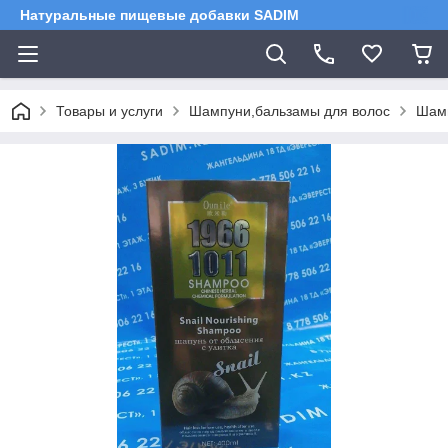
Натуральные пищевые добавки SADIM
Товары и услуги
Шампуни,бальзамы для волос
Шамп