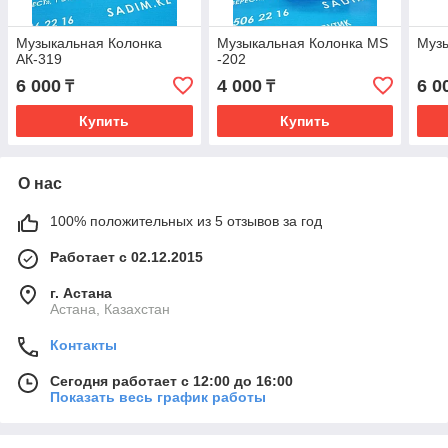
Музыкальная Колонка
Музыкальная Колонка MS
Музы
АК-319
-202
6 000
4 000
6 0
₸
₸
Купить
Купить
О нас
100% положительных из 5 отзывов за год
Работает с 02.12.2015
г. Астана
Астана, Казахстан
Контакты
Сегодня работает с 12:00 до 16:00
Показать весь график работы