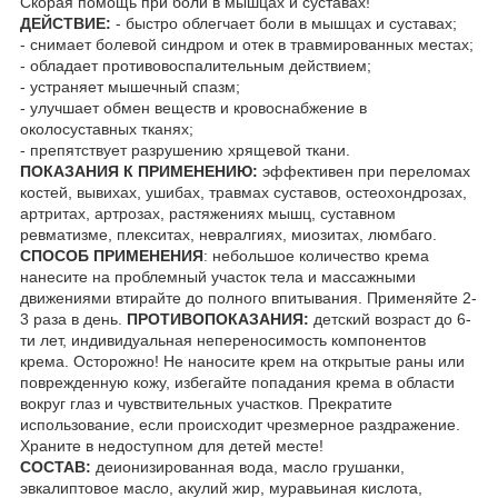
Скорая помощь при боли в мышцах и суставах!
ДЕЙСТВИЕ:
- быстро облегчает боли в мышцах и суставах;
- снимает болевой синдром и отек в травмированных местах;
- обладает противовоспалительным действием;
- устраняет мышечный спазм;
- улучшает обмен веществ и кровоснабжение в
околосуставных тканях;
- препятствует разрушению хрящевой ткани.
ПОКАЗАНИЯ К ПРИМЕНЕНИЮ:
эффективен при переломах
костей, вывихах, ушибах, травмах суставов, остеохондрозах,
артритах, артрозах, растяжениях мышц, суставном
ревматизме, плекситах, невралгиях, миозитах, люмбаго.
СПОСОБ ПРИМЕНЕНИЯ
: небольшое количество крема
нанесите на проблемный участок тела и массажными
движениями втирайте до полного впитывания. Применяйте 2-
3 раза в день.
ПРОТИВОПОКАЗАНИЯ:
детский возраст до 6-
ти лет, индивидуальная непереносимость компонентов
крема. Осторожно! Не наносите крем на открытые раны или
поврежденную кожу, избегайте попадания крема в области
вокруг глаз и чувствительных участков. Прекратите
использование, если происходит чрезмерное раздражение.
Храните в недоступном для детей месте!
СОСТАВ:
деионизированная вода, масло грушанки,
эвкалиптовое масло, акулий жир, муравьиная кислота,