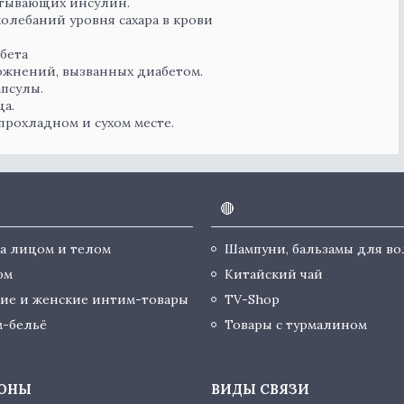
атывающих инсулин.
олебаний уровня сахара в крови
бета
ожнений, вызванных диабетом.
апсулы.
а.
прохладном и сухом месте.
🔴
за лицом и телом
Шампуни, бальзамы для во
юм
Китайский чай
ие и женские интим-товары
TV-Shop
-бельё
Товары с турмалином