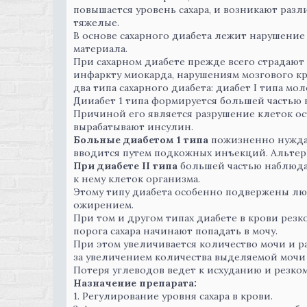
повышается уровень сахара, и возникают раз
тяжелые.
В основе сахарного диабета лежит нарушение
материала.
При сахарном диабете прежде всего страдают 
инфаркту миокарда, нарушениям мозгового к
два типа сахарного диабета: диабет I типа мо
Дииабет 1 типа формируется большей частью в 
Причиной его является разрушение клеток ос
вырабатывают инсулин.
Больные диабетом 1 типа
пожизненно нуждаю
вводится путем подкожных инъекций. Альтер
При диабете II типа
большей частью наблюда
к нему клеток организма.
Этому типу диабета особенно подвержены л
ожирением.
При том и другом типах диабете в крови рез
порога сахара начинают попадать в мочу.
При этом увеличивается количество мочи и ра
за увеличением количества выделяемой мочи 
Потеря углеводов ведет к исхуданию и резк
Назначение препарата:
1. Регулирование уровня сахара в крови.