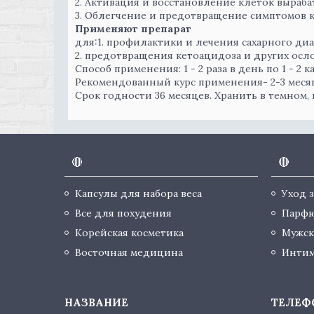
2. Активация и восстановление клеток выраб
3. Облегчение и предотвращение симптомов к
Применяют препарат
для:1. профилактики и лечения сахарного диа
2. предотвращения кетоацидоза и других осл
Способ применения: 1 - 2 раза в день по 1 - 2 к
Рекомендованный курс применения- 2-3 месяц
Срок годности 36 месяцев. Хранить в темном, 
🔴
🔴
Капсулы для набора веса
Уход 
Все для похудения
Парф
Корейская косметика
Мужск
Восточная медицина
Интим