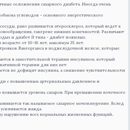
личные осложнения сахарного диабета. Иногда очень
 обмена углеводов – основного энергетического
сосуды, рано развивается атеросклероз, который ведет к
ровообращения, гангрене нижних конечностей. Различают
лодых и диабет II типа - диабет пожилых.
возрасте от 10-16 лет, максимум 35 лет.
тровков Лангерганса в поджелудочной железе, которые
тся в заместительной терапии инсулином, который
нативной терапии для них нет.
ется не дефицит инсулина, а снижение чувствительности
юди с повышенным артериальным давлением и
ко повышается уровень сахаров. При превышении почечного
звивается так называемое сахарное мочеизнурение. Вслед
усиливается жажда.
ому нарушению всех нормальных жизненных функций
.