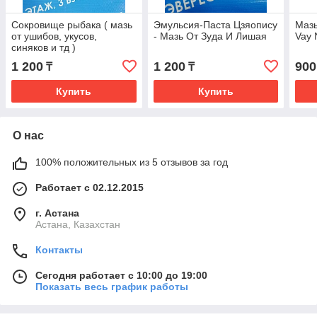
Сокровище рыбака ( мазь
Эмульсия-Паста Цзяопису
Мазь
от ушибов, укусов,
- Мазь От Зуда И Лишая
Vay 
синяков и тд )
1 200
1 200
900
₸
₸
Купить
Купить
О нас
100% положительных из 5 отзывов за год
Работает с 02.12.2015
г. Астана
Астана, Казахстан
Контакты
Сегодня работает с 10:00 до 19:00
Показать весь график работы