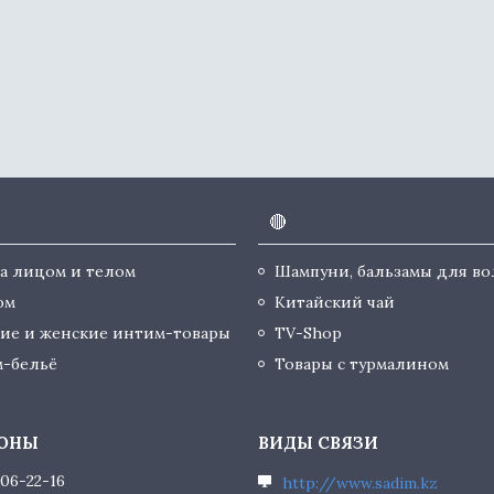
🔴
за лицом и телом
Шампуни, бальзамы для во
юм
Китайский чай
ие и женские интим-товары
TV-Shop
-бельё
Товары с турмалином
506-22-16
http://www.sadim.kz