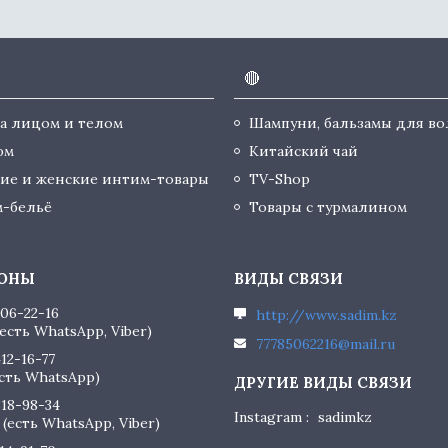
🔴
за лицом и телом
Шампуни, бальзамы для во
юм
Китайский чай
ие и женские интим-товары
TV-Shop
-бельё
Товары с турмалином
506-22-16
http://www.sadim.kz
есть WhatsApp, Viber)
77785062216@mail.ru
412-16-77
есть WhatsApp)
818-98-34
Instagram
sadimkz
(есть WhatsApp, Viber)