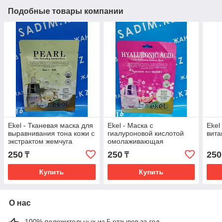
Подобные товары компании
Ekel - Тканевая маска для
Ekel - Маска с
Ekel
выравнивания тона кожи с
гиалуроновой кислотой
вит
экстрактом жемчуга
омолаживающая
250
250
250
₸
₸
Купить
Купить
О нас
100% положительных из 5 отзывов за год