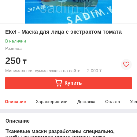
Ekel - Маска для лица с экстрактом томата
В наличии
Розница
250
₸
Минимальная сумма заказа на сайте — 2 000 ₸
Купить
Описание
Характеристики
Доставка
Оплата
Усл
Описание
Тканевые маски разработаны специально,
чтобы за короткое время помочь коже