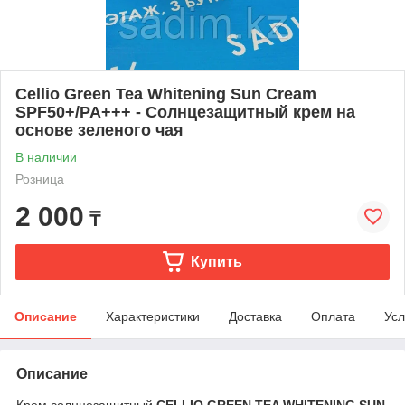
Cellio Green Tea Whitening Sun Cream
SPF50+/PA+++ - Солнцезащитный крем на
основе зеленого чая
В наличии
Розница
2 000
₸
Купить
Описание
Характеристики
Доставка
Оплата
Усл
Описание
Крем солнцезащитный
CELLIO GREEN TEA WHITENING SUN