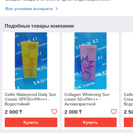
Все условия возврата
Подобные товары компании
Cellio Waterproof Daily Sun
Collagen Whitening Sun
Cell
Cream SPF50+/PA+++ -
cream 50+/PA+++ -
Crea
Водостойкий
Антивозрастной
Водо
солнцезащитный крем
коллагеновый
сол
2 000
2 000
2 5
₸
₸
солнцезащитный крем
Купить
Купить