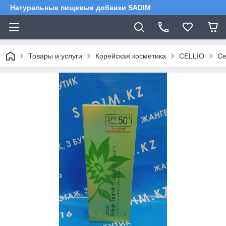
Натуральные пищевые добавки SADIM
Товары и услуги
Корейская косметика
CELLIO
Ce