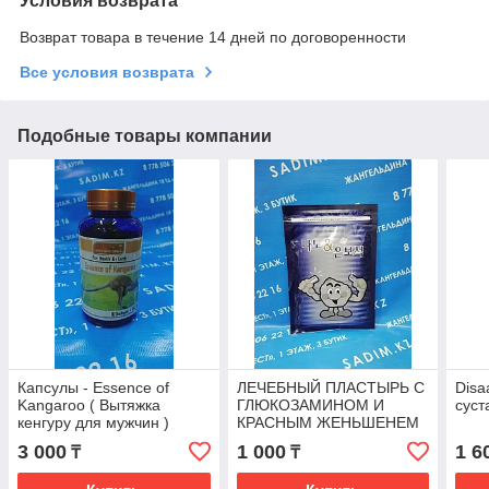
Условия возврата
Возврат товара в течение 14 дней по договоренности
Все условия возврата
Подобные товары компании
Капсулы - Essence of
ЛЕЧЕБНЫЙ ПЛАСТЫРЬ С
Disa
Kangaroo ( Вытяжка
ГЛЮКОЗАМИНОМ И
суст
кенгуру для мужчин )
КРАСНЫМ ЖЕНЬШЕНЕМ
KOREAN GLU RED
3 000
1 000
1 6
₸
₸
GINSENG GREENON 20
ШТ 25 шт.