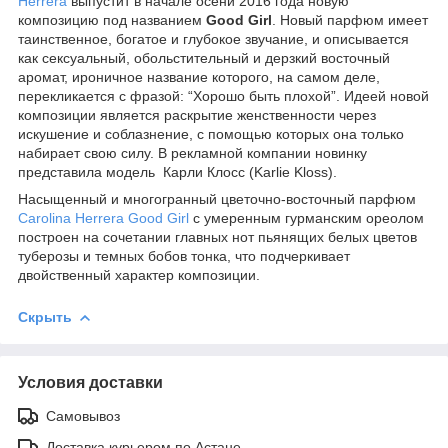
Herrera
выпустит в начале осени 2016 года новую
композицию под названием
Good Girl
. Новый парфюм имеет
таинственное, богатое и глубокое звучание, и описывается
как сексуальный, обольстительный и дерзкий восточный
аромат, ироничное название которого, на самом деле,
перекликается с фразой: “Хорошо быть плохой”. Идеей новой
композиции является раскрытие женственности через
искушение и соблазнение, с помощью которых она только
набирает свою силу. В рекламной компании новинку
представила модель Карли Клосс (Karlie Kloss).
Насыщенный и многогранный цветочно-восточный парфюм
Carolina Herrera Good Girl
с умеренным гурманским ореолом
построен на сочетании главных нот пьянящих белых цветов
туберозы и темных бобов тонка, что подчеркивает
двойственный характер композиции.
Скрыть
Условия доставки
Самовывоз
Доставка курьером по Астане