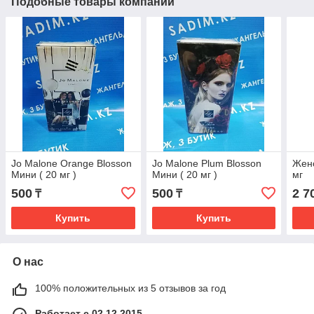
Подобные товары компании
Jo Malone Orange Blosson
Jo Malone Plum Blosson
Женс
Мини ( 20 мг )
Мини ( 20 мг )
мг
500
500
2 7
₸
₸
Купить
Купить
О нас
100% положительных из 5 отзывов за год
Работает с 02.12.2015