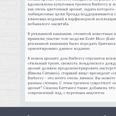
вдохновлена культовым тренчем Burberry и л
как очень цветочный аромат, задача которого 
Амбициозные цели бренда поддерживаются об
ключевых изданий в парфюмерной коллекции 
небывалого масштаба.
В рекламной кампании, отснятой известным м
приняли участие топ-модели Кейт Мосс (Kate 
рекламной кампании было передать британски
ориентировано данное издание.
В новом аромате дом Burberry стремится воп
стильный тренч, свежесть лондонского дождя 
аромат должен продемонстрировать мастерст
(Simona Cattaneo), старший вице-президент сек
Burberry - это нечто очень личное. Вы можете
разным случаям. С этим тренчем существует э
аромат." Симона Каттанео также добавила, чт
современный лад, с перечным акцентом