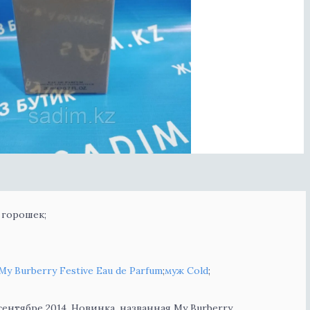
 горошек;
My Burberry Festive Eau de Parfum
;
муж Cold
;
ентябре 2014. Новинка, названная My Burberry,