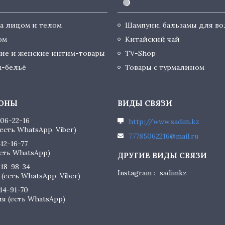
🔴
за лицом и телом
Шампуни, бальзамы для во
юм
Китайский чай
ие и женские интим-товары
TV-Shop
-бельё
Товары с турмалином
506-22-16
http://www.sadim.kz
есть WhatsApp, Viber)
77785062216@mail.ru
412-16-77
есть WhatsApp)
818-98-34
Instagram
sadimkz
(есть WhatsApp, Viber)
614-91-70
я (есть WhatsApp)