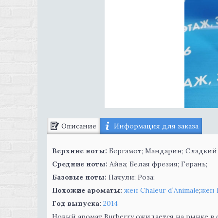
Описание
Информация для заказа
Верхние ноты:
Бергамот; Мандарин; Сладкий
Средние ноты:
Айва; Белая фрезия; Герань;
Базовые ноты:
Пачули; Роза;
Похожие ароматы:
жен Chaleur d`Animale
;
жен 
Год выпуска:
2014
Новый аромат Burberry ожидается на рынке в с