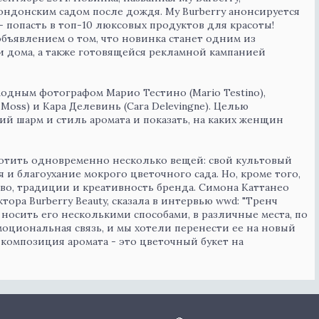
ондонским садом после дождя. My Burberry анонсируется
- попасть в топ-10 люксовых продуктов для красоты!
ъявлением о том, что новинка станет одним из
дома, а также готовящейся рекламной кампанией
одным фотографом Марио Тестино (Mario Testino),
Moss) и Кара Делевинь (Cara Delevingne). Целью
й шарм и стиль аромата и показать, на каких женщин
лотить одновременно несколько вещей: свой культовый
и благоухание мокрого цветочного сада. Но, кроме того,
во, традиции и креативность бренда. Симона Каттанео
тора Burberry Beauty, сказала в интервью wwd: "Тренч
 носить его несколькими способами, в различные места, по
моциональная связь, и мы хотели перенести ее на новый
о композиция аромата - это цветочный букет на