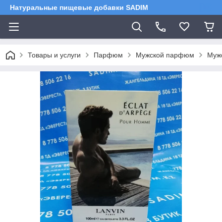
Натуральные пищевые добавки SADIM
Товары и услуги
Парфюм
Мужской парфюм
Мужс