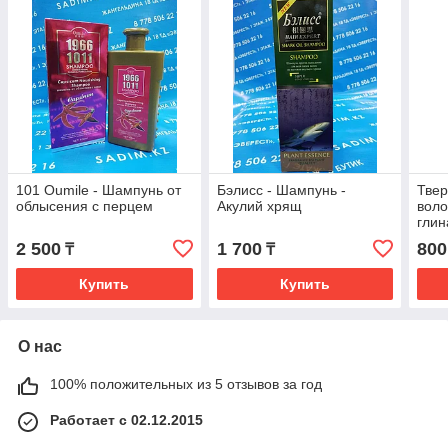
101 Oumile - Шампунь от
Бэлисс - Шампунь -
Тве
облысения с перцем
Акулий хрящ
воло
глин
коро
2 500
1 700
800
₸
₸
Купить
Купить
О нас
100% положительных из 5 отзывов за год
Работает с 02.12.2015