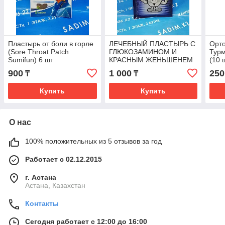
Пластырь от боли в горле
ЛЕЧЕБНЫЙ ПЛАСТЫРЬ С
Орт
(Sore Throat Patch
ГЛЮКОЗАМИНОМ И
Тур
Sumifun) 6 шт
КРАСНЫМ ЖЕНЬШЕНЕМ
(10 
KOREAN GLU RED
900
1 000
250
₸
₸
GINSENG GREENON 20
ШТ 25 шт.
Купить
Купить
О нас
100% положительных из 5 отзывов за год
Работает с 02.12.2015
г. Астана
Астана, Казахстан
Контакты
Сегодня работает с 12:00 до 16:00