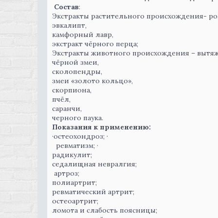
Состав
:
Экстракты растительного происхождения- ро
эвкалипт,
камфорный лавр,
экстракт чёрного перца;
Экстракты животного происхождения – вытяж
чёрной змеи,
сколопендры,
змеи «золото кольцо»,
скорпиона,
пчёл,
саранчи,
черного паука.
Показания к применению:
·остеохондроз; ·
ревматизм; ·
радикулит;
седалищная невралгия;
артроз;
полиартрит;
ревматический артрит;
остеоартрит;
ломота и слабость поясницы;