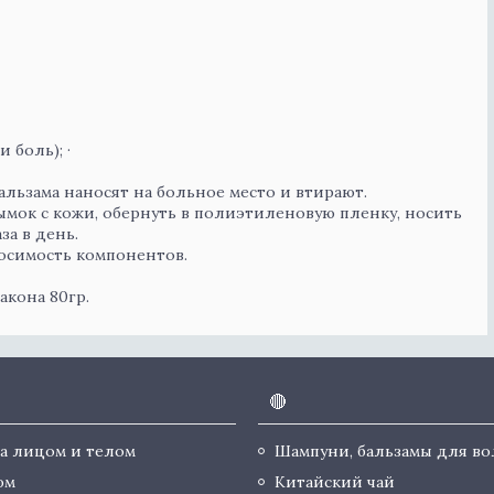
и и боль); ·
льзама наносят на больное место и втирают.
ымок с кожи, обернуть в полиэтиленовую пленку, носить
за в день.
осимость компонентов.
акона 80гр.
🔴
за лицом и телом
Шампуни, бальзамы для во
юм
Китайский чай