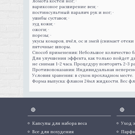
ломота костей ног; ·
варикозное расширение вен; ·
постинсультный паралич рук и ног; ·
ушибы суставов; ·
зуд кожи; ·
ожоги; ·
порезы; ·
укусы комаров, пчёл, ос и змей (снимает отек
пяточные шпоры.
Способ применения: Небольшое количество ба
Для улучшения эффекта, как только пойдет д
не снимая 1-2 часа. Процедуру повторять 2-3 ра
Противопоказания: Индивидуальная неперен
Условия хранения: в сухом прохладном месте.
Форма выпуска: флакон 24мл жидкости. Вес фл
🔴
🔴
Капсулы для набора веса
Уход 
Все для похудения
Парф