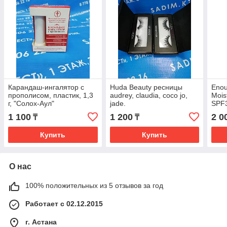
Карандаш-ингалятор с
Huda Beauty ресницы
Enou
прополисом, пластик, 1,3
audrey, claudia, coco jo,
Mois
г, "Солох-Аул"
jade.
SPF3
Колл
1 100
1 200
2 0
₸
₸
13 т
Купить
Купить
О нас
100% положительных из 5 отзывов за год
Работает с 02.12.2015
г. Астана