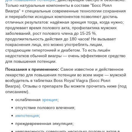
Только натуральные компоненты в составе "Босс Роял
Виагра" + специальные современные технологии сохранения
и переработки исходных компонентов позволяют достичь
отличных результатов: надёжная эрекция тогда, когда нужно;
продлевает время полового акта, профилактика мужских
заболеваний, рост полового члена до 15-25 %,
продолжительность действия до 180 часов! Не вызывает
покраснения лица, его можно употреблять лицам,
страдающим гипертонией и диабетом. То есть лишён
недостатков обычной виагры ― очень эффективное средство
для повышения потенции.
Показания к применению:
Самое известное и действенное
лекарство для повышения потенции во всем мире ― мужской
возбудитель в таблетках Boss Royal Viagra (Босс Роял
Виагра). Отзывы о препарате Вы можете прочитать ниже (под
описанием).
ослабленная
эрекция
;
отсутствие полового влечения;
импотенция
;
преждевременная эякуляция;
невозможность совершить несколько половых актов в