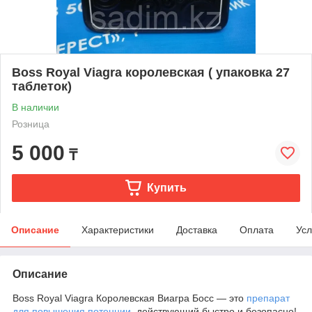
Boss Royal Viagra королевская ( упаковка 27
таблеток)
В наличии
Розница
5 000
₸
Купить
Описание
Характеристики
Доставка
Оплата
Усл
Описание
Boss Royal Viagra Королевская Виагра Босс ― это
препарат
для повышения потенции
, действующий быстро и безопасно!