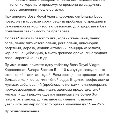
течение короткого промежутка времени из-за долгого
восстановления после оргазма.
Применение Boss Royal Viagra Королевская Виагра Босс
позволяет в короткие сроки решить проблемы с эрекцией и
сексуальной выносливостью безопасно для здоровья и без
появления зависимости от препарата.
Состав:
яички тибетского яка, корень женьшеня, пенис
осла, пенис пятнистого оленя, рога оленя, циноморий
багряный, дереза, дудник китайский, панцирь черепахи,
корневище циботиума, мякоть грецкого ореха, виноградная
лоза, морской конек и др.
Применение:
примите одну таблетку Boss Royal Viagra
Королевская Виагра Босс за 5 ― 10 минут до сексуальных
отношений, запивая водой. Если эрекция не проходит, пейте
большое количество кипячёной воды. В целях профилактики
мужских заболеваний (проблемы с почками, олигоспермия,
преждевременная эякуляция, аденома предстательной
железы и др.) рекомендуется принимать не более 3-х
таблеток в месяц. Длительное примение позволяет
увеличить размер полового органа мужчины до 15 ― 25 %.
Противопоказания: