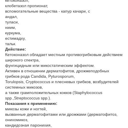
кетоконазол,
клобетазол пропионат,
вспомогательные вещества - капур качари, с
андал,
туласи,
ниим,
куркума,
естимадху,
тальк.
Действие:
Кетоконазол обладает местным противогрибковым действием
широкого спектра,
фунгицидным или микостатическим эффектом.
Активен в отношении дерматофитов, дрожжеподобных
грибков рода Candida, Pyturosporum,
Torulopsis, Cryptococcus и плесневых грибков, возбудителей
системных микозов,
а также грамположительных кокков (Staphylococcus
spp.,Streptococcus spp.).
Показания к применению:
микозы кожи и ногтей,
вызванные дерматофитами или дрожжами (дерматофитоз,
онихомикоз,
кандидозная паронихия,