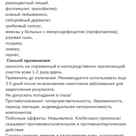
разноцветный лишай,
фолликулит, трихофитии);
кожный лейшманиоз;
себорейный дерматит;
грибковый сепсис;
микозы у больных с иммунодефицитом (профилактика);
угревая сыпь;
псориаз;
экзема;
герпес;
Способ применения:
наносить на пораженный и непосредственно прилегающий
участок кожи 1-2 раза вдень.
Применять до излечения. Рекомендуется использовать еще
3-5 дней после исчезновения симптомов заболевания для
закрепления результата.
Не допускать попадания в глаза!
Противопоказания: гиперчувствительность, беременность,
период лактации, индивидуальная непереносимость
компонентов.
Побочные эффекты: Невыявлено. Клобетазол пропионат
оказывает противовоспалительное и противоаллергическое
действие.
Сандал снимает жжение и раздражение кожи, успокаивает,