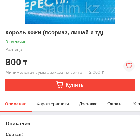
Король кожи (псориаз, лишай и тд)
В наличии
Розница
800
₸
Минимальная сумма заказа на сайте — 2 000 ₸
Купить
Описание
Характеристики
Доставка
Оплата
Усл
Описание
Состав: