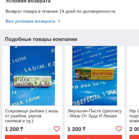
Условия возврата
Возврат товара в течение 14 дней по договоренности
Все условия возврата
Подобные товары компании
Сокровище рыбака ( мазь
Эмульсия-Паста Цзяопису
Hip 
от ушибов, укусов,
- Мазь От Зуда И Лишая
подт
синяков и тд )
кожи
1 200
1 200
2 0
₸
₸