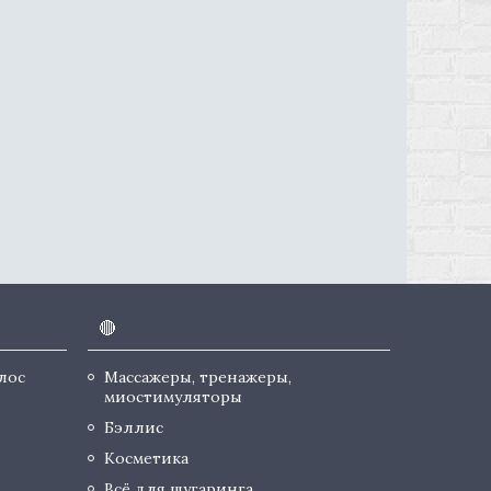
🔴
лос
Массажеры, тренажеры,
миостимуляторы
Бэллис
Косметика
Всё для шугаринга