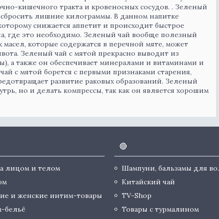
очно-кишечного тракта и кровеносных сосудов. . Зеленый
ы сбросить лишние килограммы. В данном напитке
которому снижается аппетит и происходит быстрое
ла, где это необходимо. Зеленый чай вообще полезный
х масел, которые содержатся в перечной мяте, может
ивота. Зеленый чай с мятой прекрасно выводит из
ы), а также он обеспечивает минералами и витаминами и
чай с мятой борется с первыми признаками старения,
редотвращает развитие раковых образований. Зеленый
трь, но и делать компрессы, так как он является хорошим
🔴
за лицом и телом
Шампуни, бальзамы для во
юм
Китайский чай
ие и женские интим-товары
TV-Shop
-бельё
Товары с турмалином