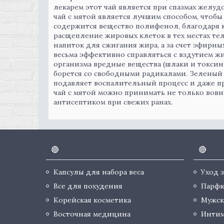
лекарем этот чай является при спазмах желуд
чай с мятой является лучшим способом, чтоб
содержится вещество полифенол, благодаря 
расщепление жировых клеток в тех местах те
напиток для сжигания жира, а за счет эфирны
весьма эффективно справляться с вздутием ж
организма вредные вещества (шлаки и токсин
борется со свободными радикалами. Зеленый 
подавляет воспалительный процесс и даже п
чай с мятой можно принимать не только вовну
антисептиком при свежих ранах.
🔴
🔴
Капсулы для набора веса
Уход 
Все для похудения
Парф
Корейская косметика
Мужск
Восточная медицина
Интим