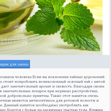
ция для заказа
организм человека Если вы поклонник чайных церемоний
то стоит попробовать великолепный зеленый чай с мятой
е дает замечательный аромат и свежесть. Благодаря своим
 замечательным лекарем при нервных расстройствах.
ечной добровольно приятны. Также этот напиток очень
еречная является антисептиком для ротовой полости и
ию. Данный напиток необходимо употреблять как
чно борется с болью на различных участках тела. Лучшим