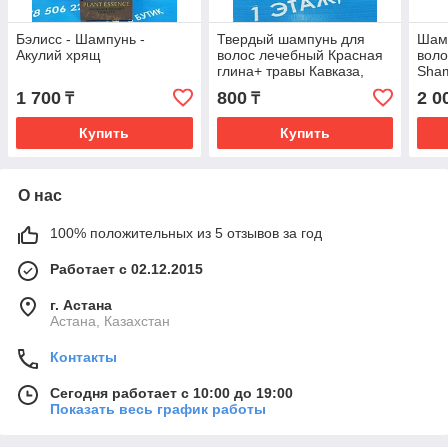
Бэлисс - Шампунь -
Твердый шампунь для
Шам
Акулий хрящ
волос лечебный Красная
воло
глина+ травы Кавказа,
Sham
коробка, 30 г, "Бизорюк"
1 700
800
2 0
₸
₸
Купить
Купить
О нас
100% положительных из 5 отзывов за год
Работает с 02.12.2015
г. Астана
Астана, Казахстан
Контакты
Сегодня работает с 10:00 до 19:00
Показать весь график работы