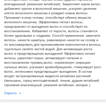
влагадишный, реманния китайская). Закрепляет корни волос,
добавляет ауксин в волосяной мешочек, ускоряет деление
клеток волосяного мешочка и рождает новые волосы.
Проникает в кожу головы, способствуя обмену веществ
волосяного мешочка. Эффективно питает волосы,
предохраняет от выпадения волос и способствует их
восстановлению. Избавляет от перхоти, волосы становятся
более здоровыми и гладкими. Способ применения: замочите
волосы, нанести шампунь, равномерно нанести на голову и
по массажировать для проникновения компонентов в волосы,
тщательно смойте чистой водой. Для активизации роста
волос и предотвращения выпадения! Эффективно питает
волосы, укрепляет корни, активизирует питание и
восстановление луковиц волос, нормализует секрецию
сальных желез, улучшает кровообращение, стимулирует рост
волос, интенсивно предотвращает выпадение. В состав
входят экстрагированные жидкости китайских растений
(женьшень, горец многоцветковый, тяньчи, дудник китайский,
гирчовник влагалищный, ремания китайская, кипарис.)
Скрыть