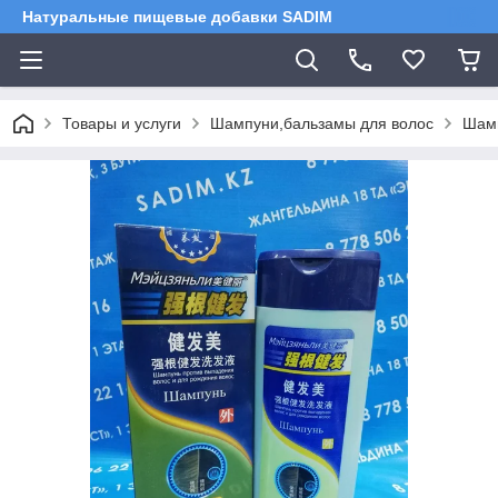
Натуральные пищевые добавки SADIM
Товары и услуги
Шампуни,бальзамы для волос
Шамп