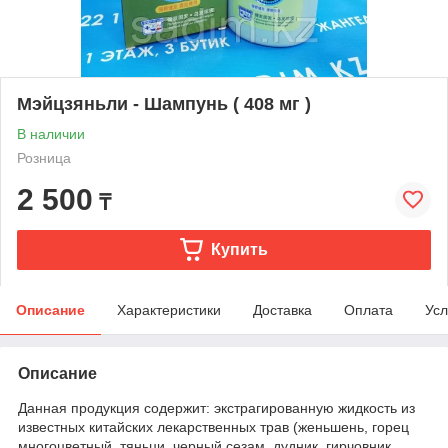
Мэйцзяньли - Шампунь ( 408 мг )
В наличии
Розница
2 500
₸
Купить
Описание
Характеристики
Доставка
Оплата
Усл
Описание
Данная продукция содержит: экстрагированную жидкость из
известных китайских лекарственных трав (женьшень, горец
многоцветный, тяньци, черный сезам, дудник, гирчовник