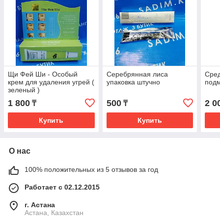
Щи Фей Ши - Особый
Серебрянная лиса
Сред
крем для удаления угрей (
упаковка штучно
под
зеленый )
1 800
500
2 0
₸
₸
Купить
Купить
О нас
100% положительных из 5 отзывов за год
Работает с 02.12.2015
г. Астана
Астана, Казахстан