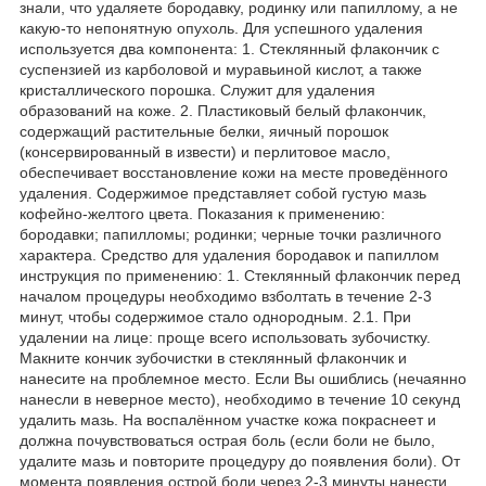
знали, что удаляете бородавку, родинку или папиллому, а не
какую-то непонятную опухоль. Для успешного удаления
используется два компонента: 1. Стеклянный флакончик с
суспензией из карболовой и муравьиной кислот, а также
кристаллического порошка. Служит для удаления
образований на коже. 2. Пластиковый белый флакончик,
содержащий растительные белки, яичный порошок
(консервированный в извести) и перлитовое масло,
обеспечивает восстановление кожи на месте проведённого
удаления. Содержимое представляет собой густую мазь
кофейно-желтого цвета. Показания к применению:
бородавки; папилломы; родинки; черные точки различного
характера. Средство для удаления бородавок и папиллом
инструкция по применению: 1. Стеклянный флакончик перед
началом процедуры необходимо взболтать в течение 2-3
минут, чтобы содержимое стало однородным. 2.1. При
удалении на лице: проще всего использовать зубочистку.
Макните кончик зубочистки в стеклянный флакончик и
нанесите на проблемное место. Если Вы ошиблись (нечаянно
нанесли в неверное место), необходимо в течение 10 секунд
удалить мазь. На воспалённом участке кожа покраснеет и
должна почувствоваться острая боль (если боли не было,
удалите мазь и повторите процедуру до появления боли). От
момента появления острой боли через 2-3 минуты нанести