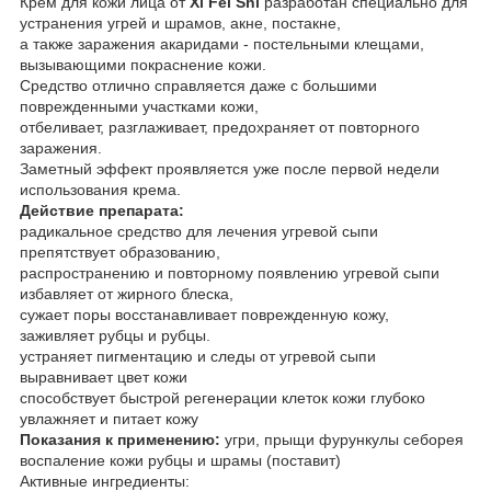
Крем для кожи лица от
Xi Fei Shi
разработан специально для
устранения угрей и шрамов, акне, постакне,
а также заражения акаридами - постельными клещами,
вызывающими покраснение кожи.
Средство отлично справляется даже с большими
поврежденными участками кожи,
отбеливает, разглаживает, предохраняет от повторного
заражения.
Заметный эффект проявляется уже после первой недели
использования крема.
Действие препарата:
радикальное средство для лечения угревой сыпи
препятствует образованию,
распространению и повторному появлению угревой сыпи
избавляет от жирного блеска,
сужает поры восстанавливает поврежденную кожу,
заживляет рубцы и рубцы.
устраняет пигментацию и следы от угревой сыпи
выравнивает цвет кожи
способствует быстрой регенерации клеток кожи глубоко
увлажняет и питает кожу
Показания к применению:
угри, прыщи фурункулы себорея
воспаление кожи рубцы и шрамы (поставит)
Активные ингредиенты: