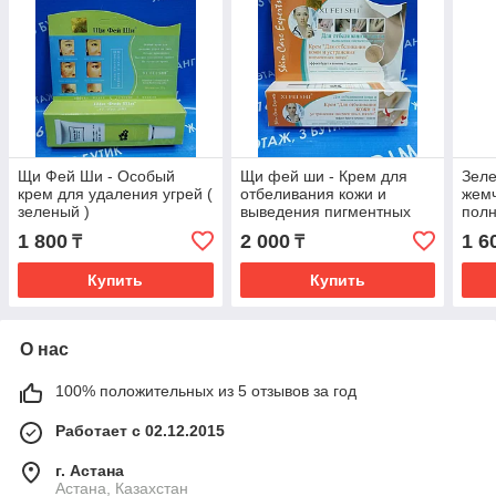
Щи Фей Ши - Особый
Щи фей ши - Крем для
Зеле
крем для удаления угрей (
отбеливания кожи и
жем
зеленый )
выведения пигментных
пол
пятен
пита
1 800
2 000
1 6
₸
₸
Купить
Купить
О нас
100% положительных из 5 отзывов за год
Работает с 02.12.2015
г. Астана
Астана, Казахстан