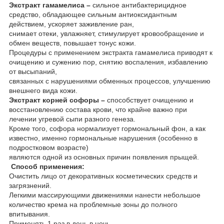
Экстракт гамамелиса –
сильное антибактерицидное
средство, обладающее сильным антиоксидантным
действием, ускоряет заживление ран,
снимает отеки, увлажняет, стимулирует кровообращение и
обмен веществ, повышает тонус кожи.
Процедуры с применением экстракта гамамелиса приводят к
очищению и сужению пор, снятию воспаления, избавлению
от высыпаний,
связанных с нарушениями обменных процессов, улучшению
внешнего вида кожи.
Экстракт корней софоры –
способствует очищению и
восстановлению состава крови, что крайне важно при
лечении угревой сыпи разного генеза.
Кроме того, софора нормализует гормональный фон, а как
известно, именно гормональные нарушения (особенно в
подростковом возрасте)
являются одной из основных причин появления прыщей.
Способ применения:
Очистить лицо от декоративных косметических средств и
загрязнений.
Легкими массирующими движениями нанести небольшое
количество крема на проблемные зоны до полного
впитывания.
Применять 1 раз в день в ночь.