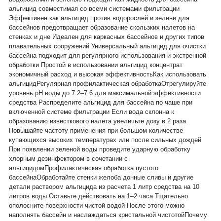
альгицид совместимая со всеми системами фильтрации
Эффективен как альгицид против водорослей и зелени для
бассейнов предотвращает образование скользких налетов на
стенках и дне Идеален для каркасных бассейнов и других типов
плавательных сооружений Универсальный альгицид для очистки
бассейна подходит для регулярного использования и экстренной
обработки Простой в использовании альгицид концентрат
экономичный расход и высокая эффективностьКак использовать
альгицидРегулярная профилактическая обработкаОтрегулируйте
уровень pH воды до 7 2–7 6 для максимальной эффективности
средства Распределите альгицид для бассейна по чаше при
включенной системе фильтрации Если вода склонна к
образованию известкового налета увеличьте дозу в 2 раза
Повышайте частоту применения при большом количестве
купающихся высоких температурах или после сильных дождей
При появлении зеленой воды проведите ударную обработку
хлорным дезинфектором в сочетании с
альгицидомПрофилактическая обработка пустого
бассейнаОбработайте стенки желоба донные сливы и другие
детали раствором альгицида из расчета 1 литр средства на 10
литров воды Оставьте действовать на 1–2 часа Тщательно
ополосните поверхности чистой водой После этого можно
наполнять бассейн и наслаждаться кристальной чистотойПочему