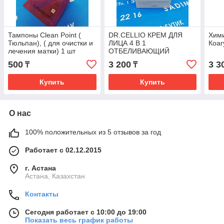
Тампоны Clean Point (
DR.CELLIO КРЕМ ДЛЯ
Хими
Тюльпан), ( для очистки и
ЛИЦА 4 В 1
Коаг
лечения матки) 1 шт
ОТБЕЛИВАЮЩИЙ
BBOYAN CREAM
500
3 200
3 3
₸
₸
WHITENING BBOYAN
CREAM WHITENING
Купить
Купить
О нас
100% положительных из 5 отзывов за год
Работает с 02.12.2015
г. Астана
Астана, Казахстан
Контакты
Сегодня работает с 10:00 до 19:00
Показать весь график работы