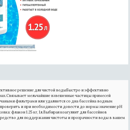
фективное решение для чистой водыБыстро и эффективно
йнах.Связывает мельчайшие взвешенные частицы примесей
есчаными фильтрами или удаляются со дна бассейна водным
 проверить и при необходимости довести до нормы значение pH
аковка: флакон 1.25 кг, 1л.Выбирая коагулянт для бассейнов
средство для поддержания чистоты и прозрачности воды в вашем