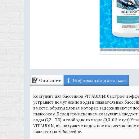
Описание
Информация для заказа
Коагулянт для бассейнов VITAUDIN: быстрое и эф
устраняет помутнение воды в плавательных бассе
вместе, образуя хлопья, которые задерживаются п
пылесосом.Перед применением коагулянта следует
воды (7,2 - 7,6) и свободного хлора (0,3-0,5 мг/л).Уп
VITAUDIN, вы получаете надежное и качественное 
плавательном бассейне.