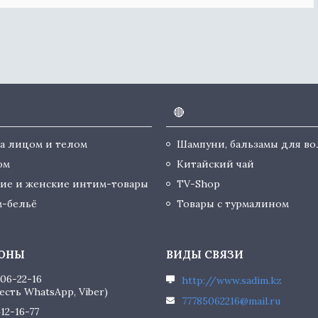
🔴
за лицом и телом
Шампуни, бальзамы для во
юм
Китайский чай
ие и женские интим-товары
TV-Shop
-бельё
Товары с турмалином
506-22-16
http://www.sadim.kz
есть WhatsApp, Viber)
77785062216@mail.ru
412-16-77