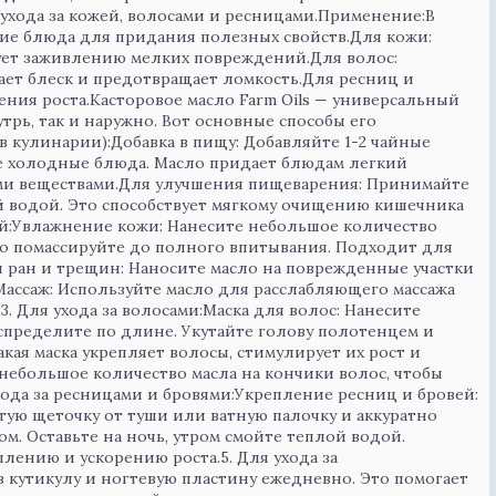
ухода за кожей, волосами и ресницами.Применение:В
угие блюда для придания полезных свойств.Для кожи:
твует заживлению мелких повреждений.Для волос:
дает блеск и предотвращает ломкость.Для ресниц и
ения роста.Касторовое масло Farm Oils — универсальный
трь, так и наружно. Вот основные способы его
в кулинарии):Добавка в пищу: Добавляйте 1-2 чайные
гие холодные блюда. Масло придает блюдам легкий
ми веществами.Для улучшения пищеварения: Принимайте
ой водой. Это способствует мягкому очищению кишечника
ей:Увлажнение кожи: Нанесите небольшое количество
тно помассируйте до полного впитывания. Подходит для
 ран и трещин: Наносите масло на поврежденные участки
Массаж: Используйте масло для расслабляющего массажа
3. Для ухода за волосами:Маска для волос: Нанесите
аспределите по длине. Укутайте голову полотенцем и
Такая маска укрепляет волосы, стимулирует их рост и
 небольшое количество масла на кончики волос, чтобы
ухода за ресницами и бровями:Укрепление ресниц и бровей:
тую щеточку от туши или ватную палочку и аккуратно
м. Оставьте на ночь, утром смойте теплой водой.
лению и ускорению роста.5. Для ухода за
в кутикулу и ногтевую пластину ежедневно. Это помогает