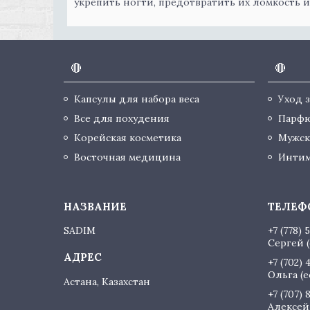
укрепить ногти, предотвратить их ломкость 
🔴
🔴
Капсулы для набора веса
Уход 
Все для похудения
Парф
Корейская косметика
Мужск
Восточная медицина
Интим
SADIM
+7 (778) 
Сергей (
+7 (702) 
Ольга (
Астана, Казахстан
+7 (707) 
Алексей 