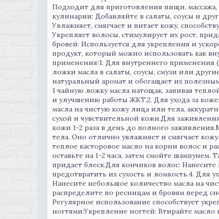
Подходит для приготовления пищи, массажа, 
кулинарии: Добавляйте в салаты, соусы и др
Увлажняет, смягчает и питает кожу, способс
Укрепляет волосы, стимулирует их рост, при
бровей: Используется для укрепления и ускор
продукт, который можно использовать как вну
применения:1. Для внутреннего применения (
ложки масла в салаты, соусы, смузи или дру
натуральный аромат и обогащает их полезны
1 чайную ложку масла натощак, запивая тепл
и улучшению работы ЖКТ.2. Для ухода за кож
масла на чистую кожу лица или тела, аккура
сухой и чувствительной кожи.Для заживления
кожи 1-2 раза в день до полного заживления.
тела. Оно отлично увлажняет и смягчает кожу.
теплое касторовое масло на корни волос и р
оставьте на 1-2 часа, затем смойте шампунем. 
придает блеск.Для кончиков волос: Нанесите
предотвратить их сухость и ломкость.4. Для 
Нанесите небольшое количество масла на чис
распределите по ресницам и бровям перед сно
Регулярное использование способствует укреп
ногтями:Укрепление ногтей: Втирайте масло 