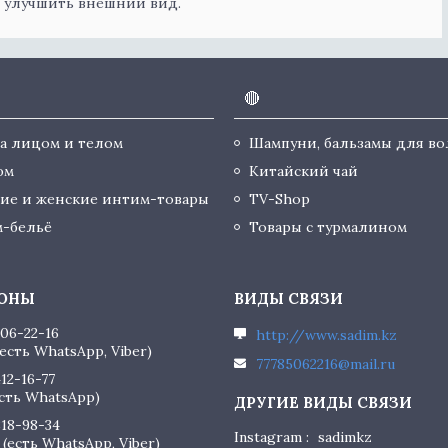
и улучшить внешний вид.
🔴
за лицом и телом
Шампуни, бальзамы для во
юм
Китайский чай
ие и женские интим-товары
TV-Shop
-бельё
Товары с турмалином
506-22-16
http://www.sadim.kz
есть WhatsApp, Viber)
77785062216@mail.ru
412-16-77
есть WhatsApp)
818-98-34
Instagram
sadimkz
(есть WhatsApp, Viber)