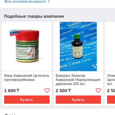
Все условия возврата
Подобные товары компании
Мазь Кавказский Целитель
Бизорюк Эликсир
Элик
противогрибковая
Кавказский Нормализация
Цели
давления 200 мл.
мл
1 600
2 500
2 5
₸
₸
Купить
Купить