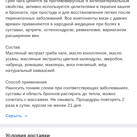
Гриб чага ценится за противовирусные и антибактериальные
свойства, активно используется целителями в терапии кашля
и бронхита, при простуде и для восстановления легких после
перенесенных заболеваний. Все компоненты мази с давних
времен применяются в народной медицине при болях в
суставах, артрите, остеохондрозе, ревматизме, варикозном
расширении вен.
Состав:
Масляный экстракт гриба чаги, масло конопляное, масло
усьмы, масляные экстракты цветков календулы, зверобоя,
чабреца, ромашки, маклюры, воск пчелиный, мёд
натуральный кавказский.
Способ применения
Наносить тонким слоем при соответствующих заболеваниях,
суставы и область бронхов растирать до тепла, можно
сочетать с массажем. Не смывать. Процедуры повторять 2
раза в сутки, курсом не менее 21 дня.
Скрыть
Условия доставки