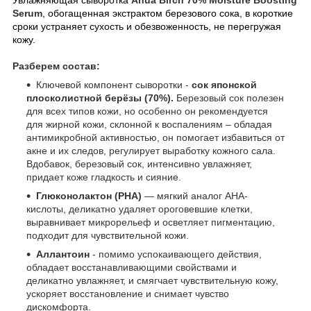
Serum
, обогащенная экстрактом березового сока, в короткие
сроки устраняет сухость и обезвоженность, не перегружая
кожу.
Разберем состав:
Ключевой компонент сыворотки -
сок японской
плосколистной берёзы (70%).
Березовый сок полезен
для всех типов кожи, но особенно он рекомендуется
для жирной кожи, склонной к воспалениям – обладая
антимикробной активностью, он помогает избавиться от
акне и их следов, регулирует выработку кожного сала.
Вдобавок, березовый сок, интенсивно увлажняет,
придает коже гладкость и сияние.
Глюконолактон (PHA)
— мягкий аналог AHA-
кислоты, деликатно удаляет ороговевшие клетки,
выравнивает микрорельеф и осветляет пигментацию,
подходит для чувствительной кожи.
Аллантоин
- помимо успокаивающего действия,
обладает восстанавливающими свойствами и
деликатно увлажняет, и смягчает чувствительную кожу,
ускоряет восстановление и снимает чувство
дискомфорта.