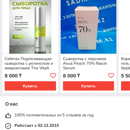
Celimax Подтягивающая
Сыворотка с персиком
Кор
сыворотка с ретинолом и
Anua Peach 70% Niacin
гель
микроиглами The VitaA
Serum
бер
Retinol Shot Tightening
8 000
8 000
5 5
₸
₸
Serum 30 мл.
Купить
Купить
О нас
100% положительных из 5 отзывов за год
Работает с 02.12.2015