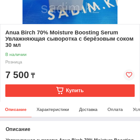
Anua Birch 70% Moisture Boosting Serum
Увлажняющая сыворотка с берёзовым соком
30 мл
В наличии
Розница
7 500
₸
Купить
Описание
Характеристики
Доставка
Оплата
Усл
Описание
Увлажняющая сыворотка
Anua Birch 70% Moisture Boosting