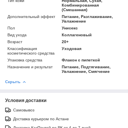
Тип кожи
Нормальная, Сухая,
Комбинированная
(Смешанная)
Дополнительный эффект
Питание, Разглаживание,
Увлажнение
Пол
Унисекс
Вид ухода
Коллагеновый
Возраст
20+
Классификация
Уходовая
косметического средства
Упаковка средства
Флакон с пипеткой
Назначение и результат
Питание, Подтягивание,
Увлажнение, Смягчение
Скрыть
Условия доставки
Самовывоз
Доставка курьером по Астане
Доставка КазПочтой по РК от 4 до 7 дней