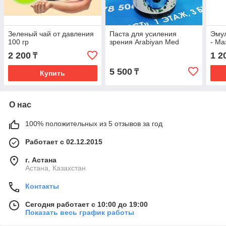
Зеленый чай от давления
Паста для усиления
Эмул
100 гр
зрения Arabiyan Med
- Ма
2 200
1 2
₸
5 500
₸
Купить
О нас
100% положительных из 5 отзывов за год
Работает с 02.12.2015
г. Астана
Астана, Казахстан
Контакты
Сегодня работает с 10:00 до 19:00
Показать весь график работы