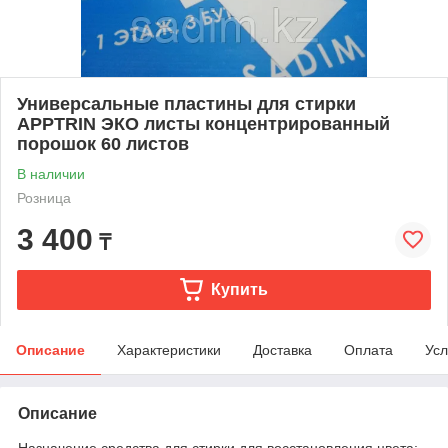
Универсальные пластины для стирки
APPTRIN ЭКО листы концентрированный
порошок 60 листов
В наличии
Розница
3 400
₸
Купить
Описание
Характеристики
Доставка
Оплата
Усл
Описание
Назначение средства для стирки для восстановления цвета;