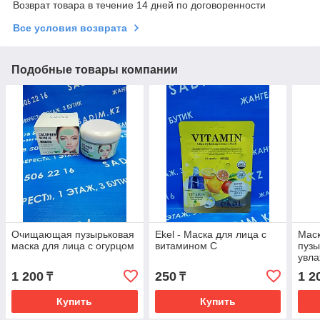
Возврат товара в течение 14 дней по договоренности
Все условия возврата
Подобные товары компании
Очищающая пузырьковая
Ekel - Маска для лица с
Маск
маска для лица с огурцом
витамином С
пузы
увл
экст
1 200
250
1 2
₸
₸
Купить
Купить