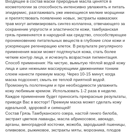
Входящее в состав маски природные масла ценятся в
косметологии за способность интенсивно увлажнять и питать
эпидермис, разглаживать уже имеющиеся мелкие морщинки
и препятствовать появлению новых, экстракты кавказских
трав могут активизировать синтез коллагена, отвечающего за
сохранение упругости и эластичности кожи, тамбуканская
грязь применяется в народной как средство, способствующее
проникновению питательных веществ в глубокие слои кожи и
ускоряющее регенерацию клеток. В результате регулярного
применения маски может подтянуться кожа, стать более
четким контур лица, и исчезнуть возрастная пигментация.
Способ применения: На чистую, вымытую тёплой водой кожу
лица и шеи нежными массирующими движениями тонким
слоем нанести премиум маску. Через 10-15 минут, когда
маска подсохнет, смыть ее теплой приятной водой.
Промокнуть полотенцем и при необходимости увлажнить
кожу любимым кремом. Использовать 1-2 раза в неделю.
Каждое применение будет приносить прекрасные результаты,
приводя Вас в восторг! Премиум маска может сделать кожу
идеальной, здоровой и сияющей!
Состав Грязь Тамбуканского озера, настой гинкго билоба,
экстракт цветков лаванды, масла абрикосовое, авокадо,
арганы, виноградной косточки, жожоба, зародышей пшеницы,
оливковое, рыжиковое, экстракты мяты, морозника, плодов