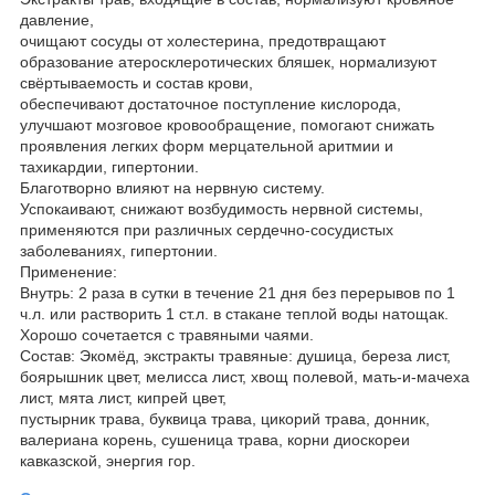
давление,
очищают сосуды от холестерина, предотвращают
образование атеросклеротических бляшек, нормализуют
свёртываемость и состав крови,
обеспечивают достаточное поступление кислорода,
улучшают мозговое кровообращение, помогают снижать
проявления легких форм мерцательной аритмии и
тахикардии, гипертонии.
Благотворно влияют на нервную систему.
Успокаивают, снижают возбудимость нервной системы,
применяются при различных сердечно-сосудистых
заболеваниях, гипертонии.
Применение:
Внутрь: 2 раза в сутки в течение 21 дня без перерывов по 1
ч.л. или растворить 1 ст.л. в стакане теплой воды натощак.
Хорошо сочетается с травяными чаями.
Состав: Экомёд, экстракты травяные: душица, береза лист,
боярышник цвет, мелисса лист, хвощ полевой, мать-и-мачеха
лист, мята лист, кипрей цвет,
пустырник трава, буквица трава, цикорий трава, донник,
валериана корень, сушеница трава, корни диоскореи
кавказской, энергия гор.