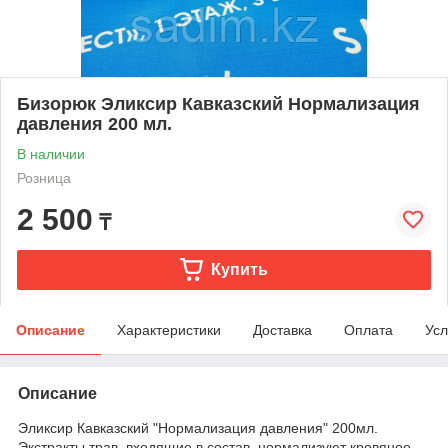
Бизорюк Эликсир Кавказский Нормализация
давления 200 мл.
В наличии
Розница
2 500
₸
Купить
Описание
Характеристики
Доставка
Оплата
Усл
Описание
Эликсир Кавказский "Нормализация давления" 200мл.
Экстракты трав, входящие в состав, нормализуют кровяное