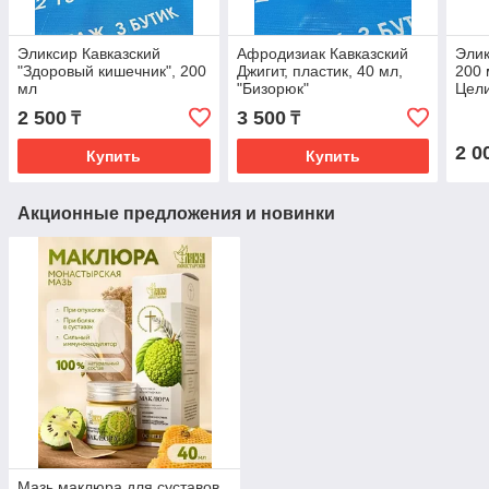
Эликсир Кавказский
Афродизиак Кавказский
Элик
"Здоровый кишечник", 200
Джигит, пластик, 40 мл,
200 
мл
"Бизорюк"
Цели
2 500
3 500
₸
₸
2 0
Купить
Купить
Акционные предложения и новинки
Мазь маклюра для суставов