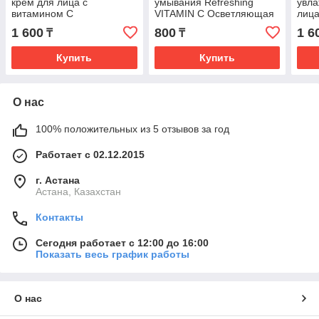
крем для лица с
умывания Refreshing
увл
витамином С
VITAMIN C Осветляющая
лица
ВИТАМИН С 100г
1 600
800
1 6
₸
₸
Купить
Купить
О нас
100% положительных из 5 отзывов за год
Работает с 02.12.2015
г. Астана
Астана, Казахстан
Контакты
Сегодня работает с 12:00 до 16:00
Показать весь график работы
О нас