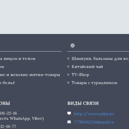
🔴
за лицом и телом
Шампуни, бальзамы для во
юм
Китайский чай
ие и женские интим-товары
TV-Shop
-бельё
Товары с турмалином
506-22-16
http://www.sadim.kz
есть WhatsApp, Viber)
77785062216@mail.ru
412-16-77