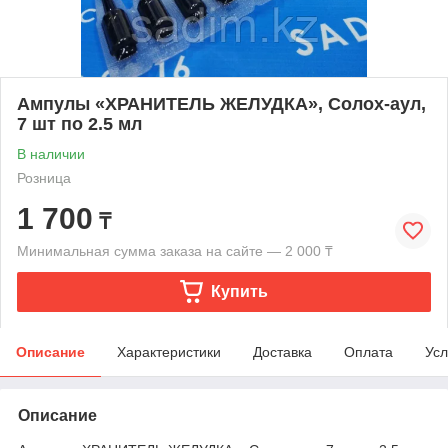
Ампулы «ХРАНИТЕЛЬ ЖЕЛУДКА», Солох-аул,
7 шт по 2.5 мл
В наличии
Розница
1 700
₸
Минимальная сумма заказа на сайте — 2 000 ₸
Купить
Описание
Характеристики
Доставка
Оплата
Усл
Описание