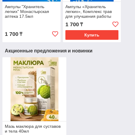
Ампулы "Хранитель
Ампулы «Хранитель
легких" Монастырская
легких», Комплекс трав
аптека 17.5мл
для улучшения работы
органов дыхания, 7х2,5
1 700
₸
мл
1 700
₸
Купить
Акционные предложения и новинки
Мазь маклюра для суставов
и тела 40мл