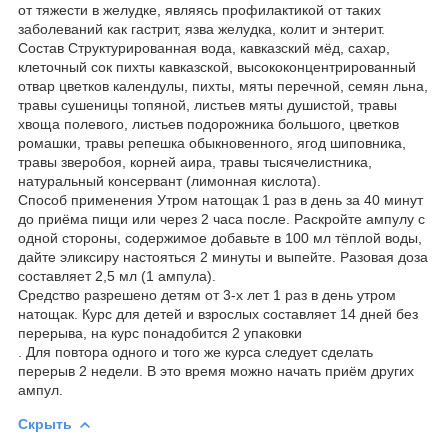
от тяжести в желудке, являясь профилактикой от таких
заболеваний как гастрит, язва желудка, колит и энтерит.
Состав Структурированная вода, кавказский мёд, сахар,
клеточный сок пихты кавказской, высококонцентрированный
отвар цветков календулы, пихты, мяты перечной, семян льна,
травы сушеницы топяной, листьев мяты душистой, травы
хвоща полевого, листьев подорожника большого, цветков
ромашки, травы репешка обыкновенного, ягод шиповника,
травы зверобоя, корней аира, травы тысячелистника,
натуральный консервант (лимонная кислота).
Способ применения Утром натощак 1 раз в день за 40 минут
до приёма пищи или через 2 часа после. Раскройте ампулу с
одной стороны, содержимое добавьте в 100 мл тёплой воды,
дайте эликсиру настояться 2 минуты и выпейте. Разовая доза
составляет 2,5 мл (1 ампула).
Средство разрешено детям от 3-х лет 1 раз в день утром
натощак. Курс для детей и взрослых составляет 14 дней без
перерыва, на курс понадобится 2 упаковки
. Для повтора одного и того же курса следует сделать
перерыв 2 недели. В это время можно начать приём других
ампул.
Скрыть