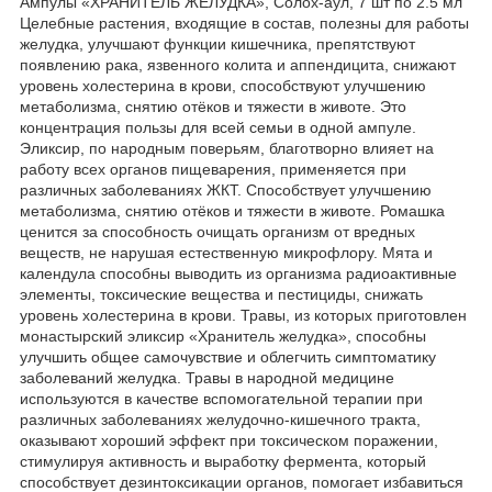
Ампулы «ХРАНИТЕЛЬ ЖЕЛУДКА», Солох-аул, 7 шт по 2.5 мл
Целебные растения, входящие в состав, полезны для работы
желудка, улучшают функции кишечника, препятствуют
появлению рака, язвенного колита и аппендицита, снижают
уровень холестерина в крови, способствуют улучшению
метаболизма, снятию отёков и тяжести в животе. Это
концентрация пользы для всей семьи в одной ампуле.
Эликсир, по народным поверьям, благотворно влияет на
работу всех органов пищеварения, применяется при
различных заболеваниях ЖКТ. Способствует улучшению
метаболизма, снятию отёков и тяжести в животе. Ромашка
ценится за способность очищать организм от вредных
веществ, не нарушая естественную микрофлору. Мята и
календула способны выводить из организма радиоактивные
элементы, токсические вещества и пестициды, снижать
уровень холестерина в крови. Травы, из которых приготовлен
монастырский эликсир «Хранитель желудка», способны
улучшить общее самочувствие и облегчить симптоматику
заболеваний желудка. Травы в народной медицине
используются в качестве вспомогательной терапии при
различных заболеваниях желудочно-кишечного тракта,
оказывают хороший эффект при токсическом поражении,
стимулируя активность и выработку фермента, который
способствует дезинтоксикации органов, помогает избавиться