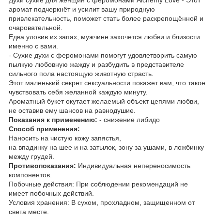
аромат подчеркнёт и усилит вашу природную
привлекательность, поможет стать более раскрепощённой и
очаровательной.
Едва уловив их запах, мужчине захочется любви и близости
именно с вами.
- Сухие духи с феромонами помогут удовлетворить самую
пылкую любовную жажду и разбудить в представителе
сильного пола настоящую животную страсть.
Этот маленький секрет сексуальности покажет вам, что такое
чувствовать себя желанной каждую минуту.
Ароматный букет окутает желаемый объект цепями любви,
не оставив ему шансов на равнодушие.
Показания к применению:
- снижение либидо
Способ применения:
Наносить на чистую кожу запястья,
на впадинку на шее и на затылок, зону за ушами, в ложбинку
между грудей.
Противопоказания:
Индивидуальная непереносимость
компонентов.
Побочные действия: При соблюдении рекомендаций не
имеет побочных действий.
Условия хранения: В сухом, прохладном, защищенном от
света месте.