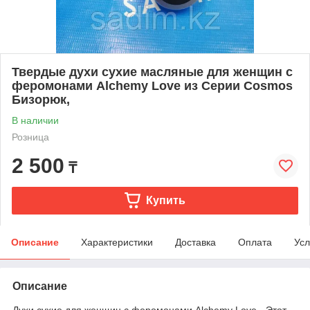
Твердые духи cухие масляные для женщин с
феромонами Alchemy Love из Серии Cosmos
Бизорюк,
В наличии
Розница
2 500
₸
Купить
Описание
Характеристики
Доставка
Оплата
Усл
Описание
Духи cухие для женщин с феромонами Alchemy Love - Этот