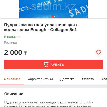
Пудра компактная увлажняющая с
коллагеном Enough - Collagen 5в1
В наличии
Розница
2 000
₸
Купить
Описание
Характеристики
Доставка
Оплата
Усл
Описание
Пудра компактная увлажняющая с коллагеном Enough -
Collagen 5в1 матирующая пудра с коллагеном создаст