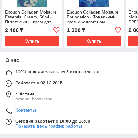
Enough Collagen Moisture
Enough Collagen Moisture
Enou
Essential Cream, 50ml -
Foundation - Тональный
Mois
Питательный крем для
крем с коллагеном
SPF3
лица с коллагеном
Колл
2 400
1 300
2 0
₸
₸
13 т
Купить
Купить
О нас
100% положительных из 5 отзывов за год
Работает с 02.12.2015
г. Астана
Астана, Казахстан
Контакты
Сегодня работает с 10:00 до 18:00
Показать весь график работы