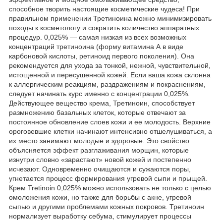
способное творить настоящие косметические чудеса! При
правильном применении Третиноина можно минимизировать
походы к косметологу и сократить количество аппаратных
процедур. 0,025% — самая низкая из всех возможных
концентраций третиноина (форму витамина А в виде
карбоновой кислоты, ретиноид первого поколения). Она
рекомендуется для ухода за тонкой, нежной, чувствительной,
истощенной и пересушенной кожей. Если ваша кожа склонна
к аллергическим реакциям, раздражениям и покраснениям,
следует начинать курс именно с концентрации 0,025%.
Действующее вещество крема, Третиноин, способствует
размножению базальных клеток, которые отвечают за
постоянное обновление слоев кожи и ее молодость. Верхние
ороговевшие клетки начинают интенсивно отшелушиваться, а
их место занимают молодые и здоровые. Это свойство
объясняется эффект разглаживания морщин, которые
изнутри словно «зарастают» новой кожей и постепенно
исчезают. Одновременно очищаются и сужаются поры,
угнетается процесс формирования угревой сыпи и прыщей.
Крем Tretinoin 0,025% можно использовать не только с целью
омоложения кожи, но также для борьбы с акне, угревой
сыпью и другими проблемами кожных покровов. Третиноин
нормализует выработку себума, стимулирует процессы