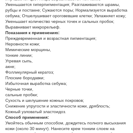
Уменьшается гиперпигментация; Разглаживаются шрамы,
рубцы и постакне; Сужаются поры; Нормализуется выработка
себума; Отшелушивает ороговевшие клетки; Увлажняет кожу;
Уменьшает количество черных точек и сальных пробок;
Выравнивает микрорельеф.
Показания к применению:
Преждевременная и возрастная пигментация;
Неровности кожи;
Мимические морщины,
тонкие линии;
Угревая сыпь,
акне;
Фолликулярный кератоз;
Плоские бородавки;
Избыточная выработка себума;
Черные точки,
сальные пробки;
Сухость и шелушение кожных покровов;
Снижение упругости и эластичности кожи, дряблость;
Кожный узловатый эластоидоз.
Способ применения:
Умойтесь обычным способом, дождитесь полного высыхания
кожи (около 30 минут). Нанесите крем тонким слоем на