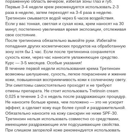
пораженную область вечером, избегая зоны глаз и губ.
Первые 3-4 недели крем рекомендуется использовать 2-3
раза в неделю, затем переходят на 3-4 раза в неделю.
Третиноин смывается водой через 6 часов воздействия.
Если у вас тонкая, светлая и сухая кожа, крем наносят на 30
минут, постепенно увеличивая время экспозиции, отслеживая
свое состояние.
После третиноина обязательно вымойте руки. Избегайте
попадания других косметических продуктов на обработанную
зону хотя бы 1 час. Если после третиноина сохраняется
сухость кожи, через час нанесите увлажняющее средство.
Курс — 3-5 месяцев. Особые указания!
В течение первой недели использования крема Третиноин
возможны шелушение, сухость, легкое покраснение и жжение
кожи, повышенная восприимчивость кожи к солнечному свету.
Эти симптомы самостоятельно проходят и не требуют
отмены препарата. Не стоит использовать Tretinoin cream
0,025 в течение 1-2-х недель после раздражающих процедур.
Не наносите больше крема, чем положено — это не ускорит
эффект, а сделает кожу еще более сухой и раздражительной.
Обязательно наносите на кожу санскрин не ниже SPF-30.
Третиноин нельзя использовать совместно со средствами,
имеющими раздражающие или подсушивающие свойства.
При слишком загорелой коже рекомендуется использовать