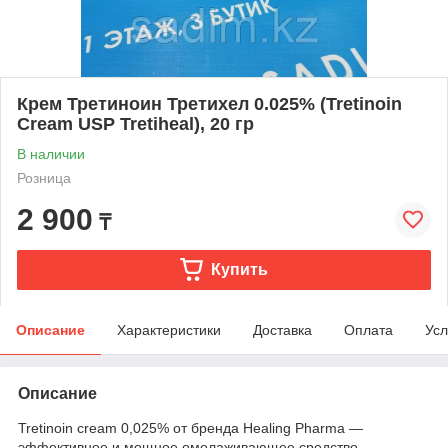
Крем Третиноин Третихел 0.025% (Tretinoin
Cream USP Tretiheal), 20 гр
В наличии
Розница
2 900
₸
Купить
Описание
Характеристики
Доставка
Оплата
Усл
Описание
Tretinoin cream 0,025% от бренда Healing Pharma —
эффективное и мощное омолаживающее средство,