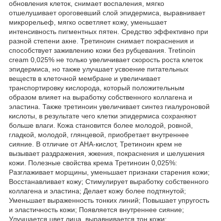
обновления клеток, снимает воспаления, мягко
отшелушивает ороговевший слой эпидермиса, выравнивает
микрорельеф, мягко осветляет кожу, уменьшает
интенсивность пигментных пятен. Средство эффективно при
разной степени акне. Третиноин снимает покраснения и
способствует заживлению кожи без рубцевания. Tretinoin
cream 0,025% не только увеличивает скорость роста клеток
эпидермиса, но также улучшает усвоение питательных
веществ в клеточной мембране и увеличивает
транспортировку кислорода, который положительным
образом влияет на выработку собственного коллагена и
эластина. Также третиноин увеличивает синтез гиалуроновой
кислоты, в результате чего клетки эпидермиса сохраняют
больше влаги. Кожа становится более молодой, ровной,
гладкой, молодой, глянцевой, приобретает внутреннее
сияние. В отличие от АНА-кислот, Третиноин крем не
вызывает раздражения, жжения, покраснения и шелушения
кожи. Полезные свойства крема Третиноин 0,025%:
Разглаживает морщины, уменьшает признаки старения кожи;
Восстанавливает кожу; Стимулирует выработку собственного
коллагена и эластина; Делает кожу более подтянутой;
Уменьшает выраженность тонких линий; Повышает упругость
и эластичность кожи; Появляется внутреннее сияние;
Улучшается цвет лица, выравнивается тон кожи;