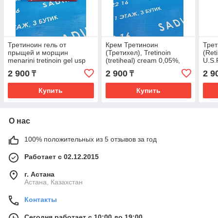
Третиноин гель от
Крем Третиноин
Трет
прыщей и морщин
(Третихел), Tretinoin
(Ret
menarini tretinoin gel usp
(tretiheal) cream 0,05%,
U.S.P
0,025%
Healing Pharma, 20 гр
2 900
2 900
2 9
₸
₸
Купить
Купить
О нас
100% положительных из 5 отзывов за год
Работает с 02.12.2015
г. Астана
Астана, Казахстан
Контакты
Сегодня работает с 10:00 до 19:00