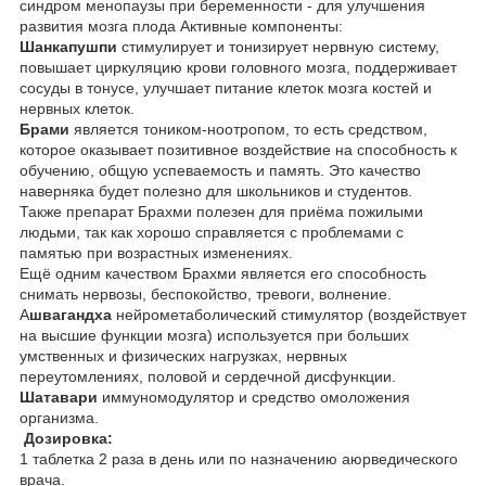
синдром менопаузы при беременности - для улучшения
развития мозга плода Активные компоненты:
Шанкапушпи
стимулирует и тонизирует нервную систему,
повышает циркуляцию крови головного мозга, поддерживает
сосуды в тонусе, улучшает питание клеток мозга костей и
нервных клеток.
Брами
является тоником-ноотропом, то есть средством,
которое оказывает позитивное воздействие на способность к
обучению, общую успеваемость и память. Это качество
наверняка будет полезно для школьников и студентов.
Также препарат Брахми полезен для приёма пожилыми
людьми, так как хорошо справляется с проблемами с
памятью при возрастных изменениях.
Ещё одним качеством Брахми является его способность
снимать нервозы, беспокойство, тревоги, волнение.
А
швагандха
нейрометаболический стимулятор (воздействует
на высшие функции мозга) используется при больших
умственных и физических нагрузках, нервных
переутомлениях, половой и сердечной дисфункции.
Шатавари
иммуномодулятор и средство омоложения
организма.
Дозировка:
1 таблетка 2 раза в день или по назначению аюрведического
врача.