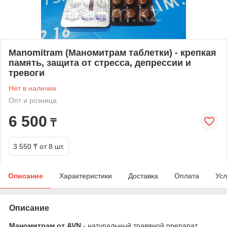
Manomitram (Маномитрам таблетки) - крепкая
память, защита от стресса, депрессии и
тревоги
Нет в наличии
Опт и розница
6 500
₸
3 550 ₸
от 8 шт.
Описание
Характеристики
Доставка
Оплата
Усл
Описание
Маномитрам от AVN
- натуральный травяной препарат,