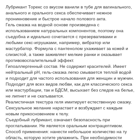
Лубрикант Торекс со вкусом ванили в тубе для вагинального,
анального и орального секса обеспечивает нежное
проникновение и быстрое начало полового акта.
Гель смазка на водной основе произведена с
использованием натуральных компонентов, поэтому она
съедобна и идеально сочетается с презервативами и
любыми секс-игрушками, например, вибратор или
мастурбатор. Формула с пантенолом ухаживает за кожей и
слизистой, а также заживляет мелкие ранки и оказывает
противовоспалительный эффект.
Гипоаллергенный состав. Не содержит красителей. Имеет
нейтральный pH, гель-смазка легко смывается теплой водой
и подходит для частого использования для женщин и мужчин.
Подходит для всех видов любви, как для классического секса
или мастурбации, так и БДСМ, высыхает без следов на белье,
не липнет и не скатывается.
Реалистичная текстура геля имитирует естественную смазку.
Сексуальное желание нарастает и возбуждает с каждым
новым прикосновением к телу.
Съедобный лубрикант, означает безопасность при
проглатывании. Не является оральным контрацептивом.
Способ применения: нанести небольшое количество на ту
область, которую хотите увлажнить. При необходимости