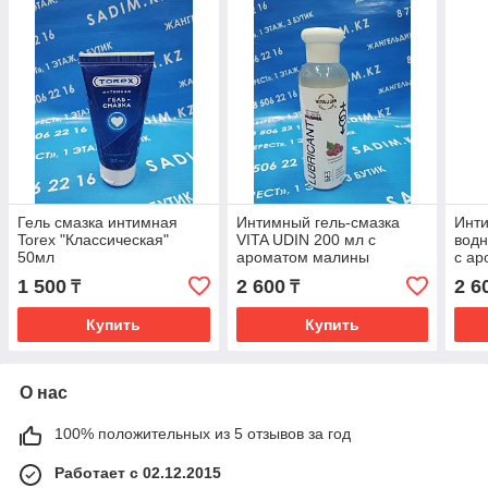
Гель смазка интимная
Интимный гель-смазка
Инти
Torex "Классическая"
VITA UDIN 200 мл с
водн
50мл
ароматом малины
с ар
мл.
1 500
2 600
2 6
₸
₸
Купить
Купить
О нас
100% положительных из 5 отзывов за год
Работает с 02.12.2015