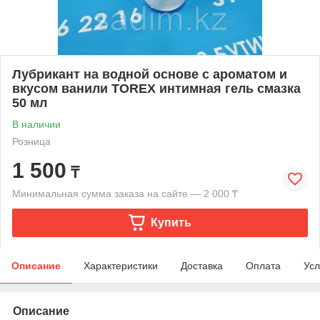
Лубрикант на водной основе с ароматом и
вкусом ванили TOREX интимная гель смазка
50 мл
В наличии
Розница
1 500
₸
Минимальная сумма заказа на сайте — 2 000 ₸
Купить
Описание
Характеристики
Доставка
Оплата
Усл
Описание