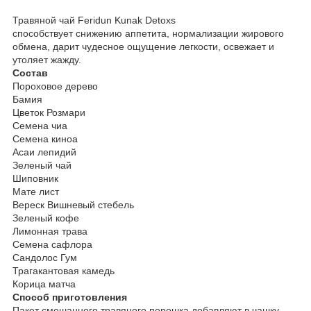
Травяной чай Feridun Kunak Detoxs
способствует снижению аппетита, нормализации жирового
обмена, дарит чудесное ощущение легкости, освежает и
утоляет жажду.
Состав
Пороховое дерево
Бамия
Цветок Розмари
Семена чиа
Семена киноа
Асаи лепидий
Зеленый чай
Шиповник
Мате лист
Вереск Вишневый стебель
Зеленый кофе
Лимонная трава
Семена сафлора
Сандолос Гум
Трагакантовая камедь
Корица матча
Способ приготовления
Пакет смешанного травяного порошка добавляют в чашку